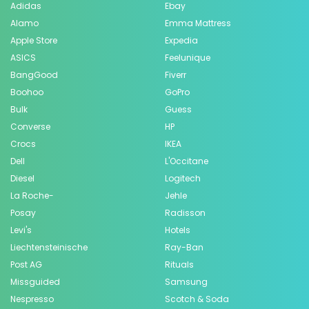
Adidas
Ebay
Alamo
Emma Mattress
Apple Store
Expedia
ASICS
Feelunique
BangGood
Fiverr
Boohoo
GoPro
Bulk
Guess
Converse
HP
Crocs
IKEA
Dell
L'Occitane
Diesel
Logitech
La Roche-
Jehle
Posay
Radisson
Levi's
Hotels
Liechtensteinische
Ray-Ban
Post AG
Rituals
Missguided
Samsung
Nespresso
Scotch & Soda