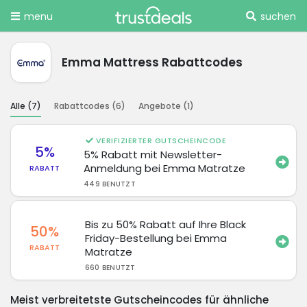
menu
suchen
Emma Mattress Rabattcodes
Alle (
7
)
Rabattcodes (
6
)
Angebote (
1
)
VERIFIZIERTER GUTSCHEINCODE
5%
5% Rabatt mit Newsletter-
Anmeldung bei Emma Matratze
RABATT
449 BENUTZT
Bis zu 50% Rabatt auf Ihre Black
50%
Friday-Bestellung bei Emma
RABATT
Matratze
660 BENUTZT
Meist verbreitetste Gutscheincodes für ähnliche