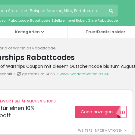
zon Rabattcode
Rabattcode
Edelbrennerei Robert Giere Rabattcode
Kategorien
TrustDeals Insider
rld of Warships Rabattcode
arships Rabattcodes
d of Warships Coupon mit diesem Gutscheincode bis zum Augus
schnitt
gestern um 14:55
www.worldofwarships.eu
DEWORT BEI ÄHNLICHEN SHOPS
für einen 10%
Code anzeigen
HELLO10
batt
WEITERE INFORMATIONEN