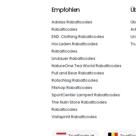
Empfohlen
Üb
Adidas Rabattcodes
Üb
Rabattcodes
Ar
END. Clothing Rabattcodes
Un
Hoi Laden Rabattcodes
Tr
Rabattcodes
Lindauer Rabattcodes
NatureOne Tea World Rabattcodes
Pull and Bear Rabattcodes
Rotschlag Rabattcodes
Fitshop Rabattcodes
SportCenter Lampert Rabattcodes
The Nutri Store Rabattcodes
Rabattcodes
Vistaprint Rabattcodes
TrustDeals.at
TrustDe