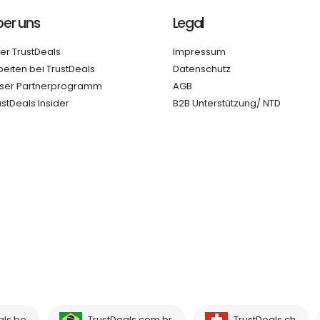
er uns
Legal
er TrustDeals
Impressum
beiten bei TrustDeals
Datenschutz
ser Partnerprogramm
AGB
ustDeals Insider
B2B Unterstützung/ NTD
als.be
TrustDeals.com.br
TrustDeals.ch