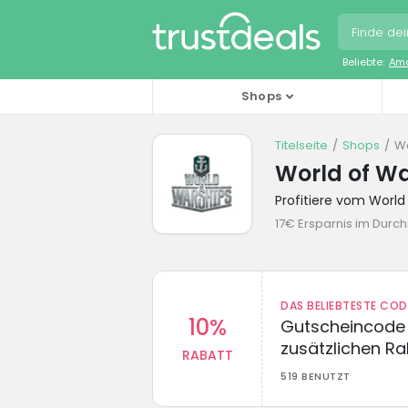
Beliebte:
Ama
Shops
Titelseite
Shops
Wo
World of W
Profitiere vom Worl
17€ Ersparnis im Durch
DAS BELIEBTESTE CO
10%
Gutscheincode 
zusätzlichen Ra
RABATT
519 BENUTZT