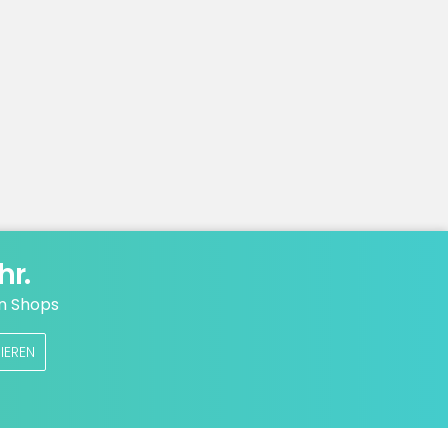
hr.
n Shops
IEREN