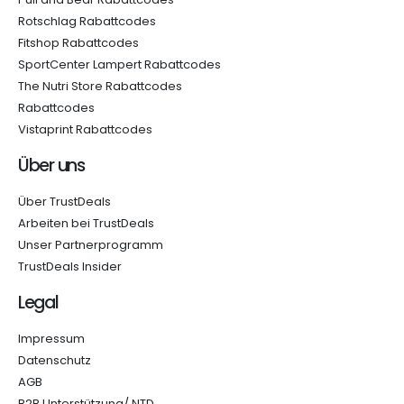
Rotschlag Rabattcodes
Fitshop Rabattcodes
SportCenter Lampert Rabattcodes
The Nutri Store Rabattcodes
Rabattcodes
Vistaprint Rabattcodes
Über uns
Über TrustDeals
Arbeiten bei TrustDeals
Unser Partnerprogramm
TrustDeals Insider
Legal
Impressum
Datenschutz
AGB
B2B Unterstützung/ NTD