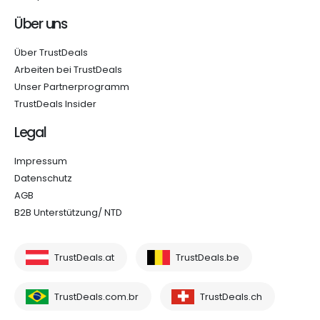
Über uns
Über TrustDeals
Arbeiten bei TrustDeals
Unser Partnerprogramm
TrustDeals Insider
Legal
Impressum
Datenschutz
AGB
B2B Unterstützung/ NTD
TrustDeals.at
TrustDeals.be
TrustDeals.com.br
TrustDeals.ch