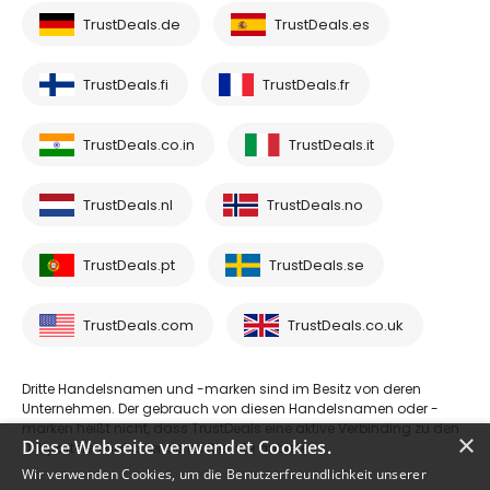
TrustDeals.de
TrustDeals.es
TrustDeals.fi
TrustDeals.fr
TrustDeals.co.in
TrustDeals.it
TrustDeals.nl
TrustDeals.no
TrustDeals.pt
TrustDeals.se
TrustDeals.com
TrustDeals.co.uk
Dritte Handelsnamen und -marken sind im Besitz von deren
Unternehmen. Der gebrauch von diesen Handelsnamen oder -
marken heißt nicht, dass TrustDeals eine aktive Verbinding zu den
×
Diese Webseite verwendet Cookies.
Drittparteien hat oder deren Dienste anbietet.
Wir verwenden Cookies, um die Benutzerfreundlichkeit unserer