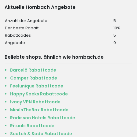
Aktuelle Hornbach Angebote
Anzahl der Angebote
5
Der beste Rabatt
10%
Rabattcodes
5
Angebote
0
Beliebte shops, ähnlich wie hornbach.de
Barceló Rabattcode
Camper Rabattcode
Feelunique Rabattcode
Happy Socks Rabattcode
Ivacy VPN Rabattcode
MiniInTheBox Rabattcode
Radisson Hotels Rabattcode
Rituals Rabattcode
Scotch & Soda Rabattcode