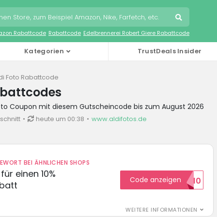
zon Rabattcode
Rabattcode
Edelbrennerei Robert Giere Rabattcode
Kategorien
TrustDeals Insider
di Foto Rabattcode
abattcodes
 Foto Coupon mit diesem Gutscheincode bis zum August 2026
schnitt
heute um 00:38
www.aldifotos.de
DEWORT BEI ÄHNLICHEN SHOPS
für einen 10%
Code anzeigen
HELLO10
batt
WEITERE INFORMATIONEN