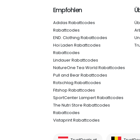
Empfohlen
Üb
Adidas Rabattcodes
Üb
Rabattcodes
Ar
END. Clothing Rabattcodes
Un
Hoi Laden Rabattcodes
Tr
Rabattcodes
Lindauer Rabattcodes
NatureOne Tea World Rabattcodes
Pull and Bear Rabattcodes
Rotschlag Rabattcodes
Fitshop Rabattcodes
SportCenter Lampert Rabattcodes
The Nutri Store Rabattcodes
Rabattcodes
Vistaprint Rabattcodes
TrustDeals.at
TrustDe