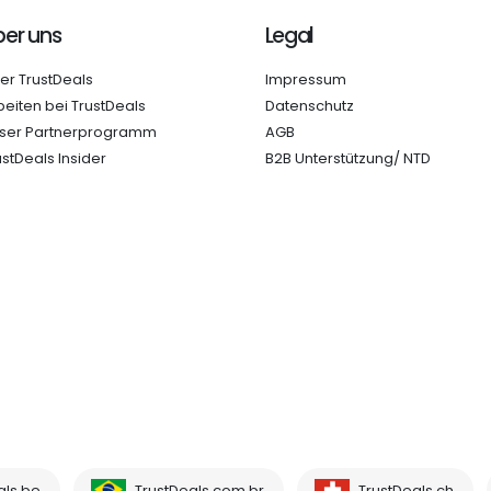
er uns
Legal
er TrustDeals
Impressum
beiten bei TrustDeals
Datenschutz
ser Partnerprogramm
AGB
ustDeals Insider
B2B Unterstützung/ NTD
als.be
TrustDeals.com.br
TrustDeals.ch