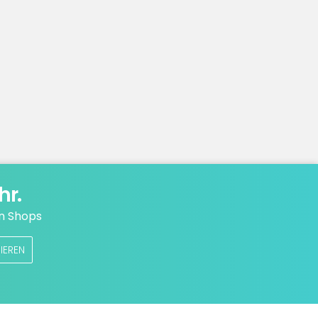
hr.
n Shops
IEREN