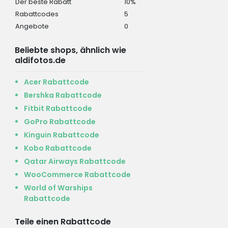
Der beste Rabatt
10%
Rabattcodes
5
Angebote
0
Beliebte shops, ähnlich wie
aldifotos.de
Acer Rabattcode
Bershka Rabattcode
Fitbit Rabattcode
GoPro Rabattcode
Kinguin Rabattcode
Kobo Rabattcode
Qatar Airways Rabattcode
WooCommerce Rabattcode
World of Warships
Rabattcode
Teile einen Rabattcode